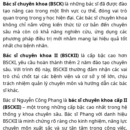
Bác sĩ chuyên khoa (BSCK)
là những bác sĩ đã được đào
tạo nâng cao trong một lĩnh vực cụ thể, đóng vai trò
quan trọng trong y học hiện đại. Các bác sĩ chuyên khoa
không chỉ nắm vững kiến thức từ cơ bản đến chuyên
sâu mà còn có khả năng nghiên cứu, ứng dụng các
phương pháp điều trị mới nhằm mang lại hiệu quả tốt
nhất cho bệnh nhân.
Bác sĩ chuyên khoa II (BSCKII)
là cấp bậc cao hơn
BSCKI, yêu cầu hoàn thành thêm 2 năm đào tạo chuyên
sâu. Với trình độ này, BSCKII thường đảm nhận các vai
trò chủ chốt tại các bệnh viện và cơ sở y tế lớn, chịu
trách nhiệm quản lý chuyên môn và hướng dẫn các bác
sĩ khác.
Bác sĩ Nguyễn Công Phang là
bác sĩ chuyên khoa cấp II
(BSCKII)
– một trong những cấp bậc cao nhất trong hệ
thống y khoa chuyên sâu. Bác sĩ Phang với danh hiệu
BSCKII là minh chứng rõ ràng cho kinh nghiệm, năng lực
chuyên môn xuất sắc và sự tận tâm trong công việc,