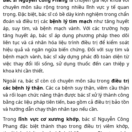
Bác sĩ Nguyễn Công Phang
là chuyên gia Nội khoa với
chuyên môn sâu rộng trong nhiều lĩnh vực y tế quan
trọng. Đặc biệt, bác sĩ có bề dày kinh nghiệm trong chẩn
đoán và điều trị các
bệnh lý tim mạch
như tăng huyết
áp, suy tim, và bệnh mạch vành. Với các trường hợp
tăng huyết áp, bác sĩ áp dụng phương pháp theo dõi
liên tục và cá nhân hóa liệu trình điều trị để kiểm soát
hiệu quả và ngăn ngừa biến chứng. Đối với suy tim và
bệnh mạch vành, bác sĩ xây dựng phác đồ toàn diện từ
việc thay đổi lối sống, sử dụng thuốc đến can thiệp y
khoa khi cần thiết.
Ngoài ra, bác sĩ còn có chuyên môn sâu trong
điều trị
các bệnh lý thận
. Các ca bệnh suy thận, viêm cầu thận
và rối loạn chức năng thận được bác sĩ xử lý thành công
bằng các liệu pháp tiên tiến, bao gồm cả điều trị bảo tồn
và hướng dẫn chạy thận nhân tạo nếu cần.
Trong
lĩnh vực cơ xương khớp
, bác sĩ Nguyễn Công
Phang đặc biệt thành thạo trong điều trị viêm khớp,